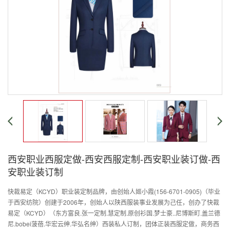
西安职业西服定做-西安西服定制-西安职业装订做-西
安职业装订制
快裁易定（KCYD）职业装定制品牌，由创始人姬小霞(156-6701-0905)（毕业
于西安纺院）创建于2006年，创始人以陕西服装事业发展为己任，创办了快裁
易定（KCYD）（东方富良.张一定制.慧定制.原创衫国.梦士豪..尼博斯町.盖兰德
尼.bobei菠蓓.华宏云绅.华弘名绅）西装私人订制，团体正装西服定做，商务西