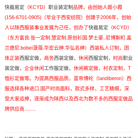
快裁易定
（KCYD）
职业装定制
品牌，由创始人姬小霞
(156-6701-0905)（毕业于西安纺院）创建于2006年，创始
人以陕西服装事业发展为己任，创办了
快裁易定
（KCYD）
（东方富良
.
张一定制
.
慧定制
.
原创衫国
.
梦士豪
..
尼博斯町
.
盖
兰德尼
.bobei
菠蓓
.
华宏云绅
.
华弘名绅）西装私人订制，团
体正装
西服定做
，商务
西装定做
，休闲
西服定制
，时尚
职业
装定做
，企业休闲
工作服定做
，休闲裤定做，衬衣定制，T
恤衫定做等。为提高西服品质，蓝帝博纶（landiberon）西
服选择各种进口.国产时尚面料，款式多样，工艺精细，深
受大家追捧，逐渐成为陕西以及西北为数不多的西服定做品
牌供应商…….